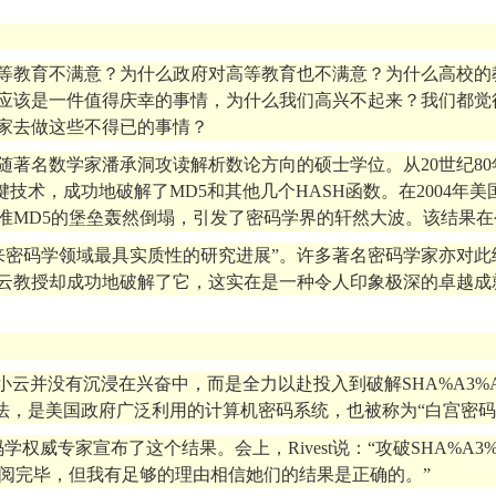
等教育不满意？为什么政府对高等教育也不满意？为什么高校的
本应该是一件值得庆幸的事情，为什么我们高兴不起来？我们都
家去做这些不得已的事情？
后随著名数学家潘承洞攻读解析数论方向的硕士学位。从20世纪8
技术，成功地破解了MD5和其他几个HASH函数。在2004年
MD5的堡垒轰然倒塌，引发了密码学界的轩然大波。该结果在
密码学领域最具实质性的研究进展”。许多著名密码学家亦对此给予高
云教授却成功地破解了它，这实在是一种令人印象极深的卓越成
小云并没有沉浸在兴奋中，而是全力以赴投入到破解SHA%A3%A
法，是美国政府广泛利用的计算机密码系统，也被称为“白宫密码
学权威专家宣布了这个结果。会上，Rivest说：“攻破SHA%A
审阅完毕，但我有足够的理由相信她们的结果是正确的。”