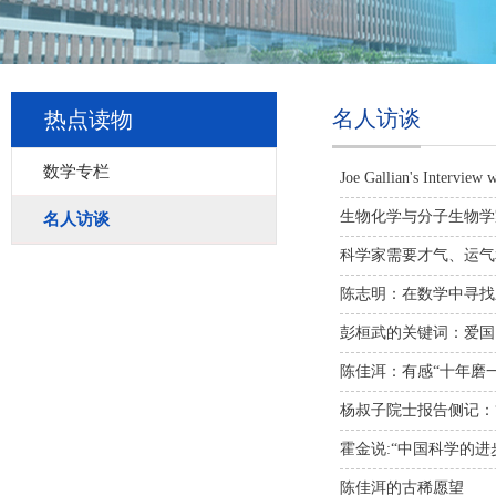
名人访谈
热点读物
数学专栏
Joe Gallian's Interview 
生物化学与分子生物学
名人访谈
科学家需要才气、运气
陈志明：在数学中寻找
彭桓武的关键词：爱国
陈佳洱：有感“十年磨一
杨叔子院士报告侧记：
霍金说:“中国科学的进
陈佳洱的古稀愿望