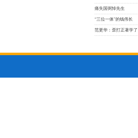
痛失国弼悼先生
“三位一体”的钱伟长
范更华：歪打正著学了