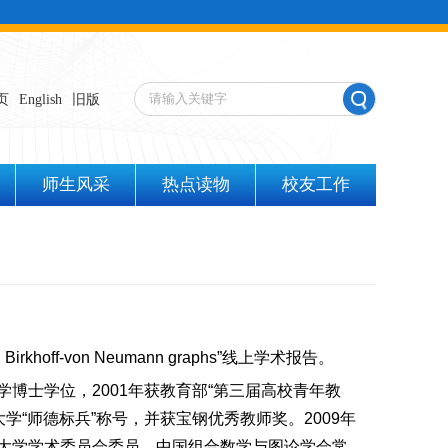
页
English
旧版
师生风采
热点读物
校友工作
d Birkhoff-von Neumann graphs
”线上学术报告。
学博士学位，
2001
年获教育部
“
第三届高校青年教
大学
“
师德标兵
”
称号，并获宝钢优秀教师奖。
2009
年
大学学术委员会委员，中国组合数学与图论学会常