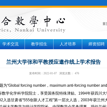
首
学术交流
教学招生
人才培养
师资招聘
兰州大学张和平教授应邀作线上学术报告
发布时间：2022-01-07
浏览次数：
476
题为“
Global forcing number
，
maximum anti-forcing number an
际数学化学科学院院士，享受国务院特殊津贴。
1994
年获四川大
02
入选甘肃省
“555
创新人才工程
”
第一层次人选，
2003
年获兰州
兰州大学数学与统计学院院长，中国数学会常务理事。现任兰州