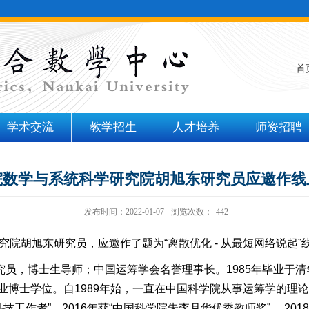
首
学术交流
教学招生
人才培养
师资招聘
院数学与系统科学研究院胡旭东研究员应邀作线
发布时间：2022-01-07
浏览次数：
442
究院胡旭东研究员，应邀作了题为“离散优化
-
从最短网络说起”
究员，博士生导师；中国运筹学会名誉理事长。
1985
年毕业于清
业博士学位。自
1989
年始，一直在中国科学院从事运筹学的理论
科技工作者
”
，
2016
年获
“
中国科学院朱李月华优秀教师奖
”
，
2018