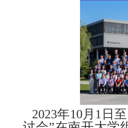
2023
年
10
月
1
日至
讨会”在南开大学