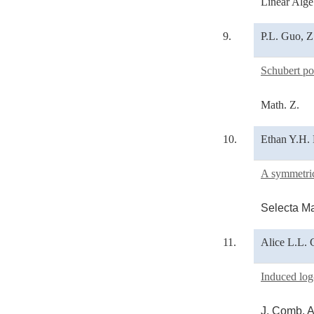
Linear Alge
9.
P.L. Guo, Z
Schubert po
Math. Z.
10.
Ethan Y.H. 
A symmetric
Selecta M
11.
Alice L.L. 
Induced log
J. Comb. 